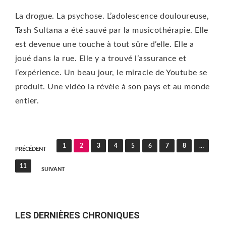
La drogue. La psychose. L’adolescence douloureuse,
Tash Sultana a été sauvé par la musicothérapie. Elle
est devenue une touche à tout sûre d’elle. Elle a
joué dans la rue. Elle y a trouvé l’assurance et
l’expérience. Un beau jour, le miracle de Youtube se
produit. Une vidéo la révèle à son pays et au monde
entier.
Pagination
1
2
3
4
5
6
7
8
…
PRÉCÉDENT
des
11
SUIVANT
publications
LES DERNIÈRES CHRONIQUES