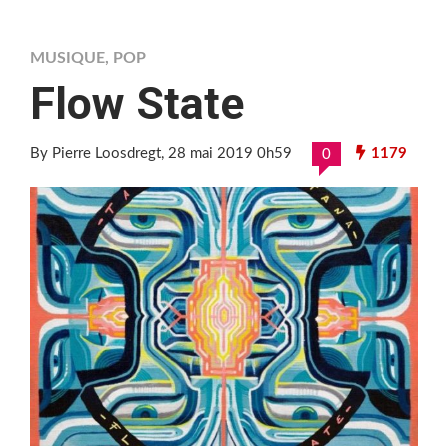
MUSIQUE
,
POP
Flow State
By Pierre Loosdregt
, 28 mai 2019 0h59
1179
0