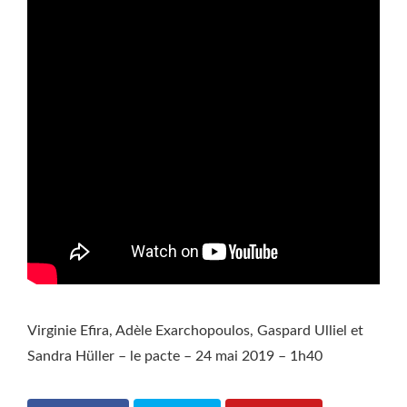
Virginie Efira, Adèle Exarchopoulos, Gaspard Ulliel et
Sandra Hüller – le pacte – 24 mai 2019 – 1h40