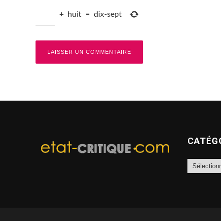
+
huit
=
dix-sept
CATÉG
Catégories