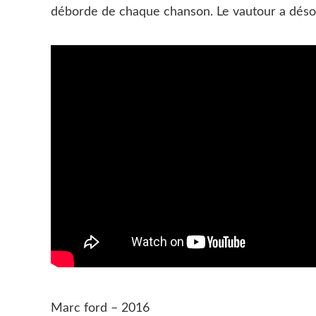
déborde de chaque chanson. Le vautour a désorm
Marc ford – 2016