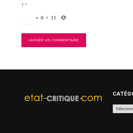
?
*
+
8
=
15
CATÉG
Catégories