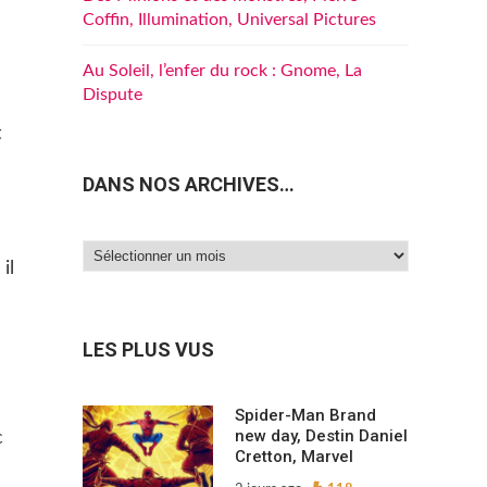
Coffin, Illumination, Universal Pictures
Au Soleil, l’enfer du rock : Gnome, La
Dispute
t
DANS NOS ARCHIVES…
Dans
il
nos
archives…
LES PLUS VUS
Spider-Man Brand
new day, Destin Daniel
c
Cretton, Marvel