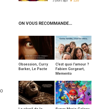
3 jours ago
120
ON VOUS RECOMMANDE…
Obsession, Curry
C’est quoi l’amour ?
Barker, Le Pacte
Fabien Gorgeart,
Memento
40
Le réveil de la
Super Mario Galaxy,