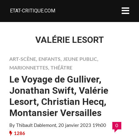
ETAT-CRITIQUE.COM
VALÉRIE LESORT
ART-SCÈNE
,
ENFANTS
,
JEUNE PUBLIC
,
MARIONNETTES
,
THÉÂTRE
Le Voyage de Gulliver,
Jonathan Swift, Valérie
Lesort, Christian Hecq,
Montansier Versailles
By Thibault Dablemont
, 20 janvier 2023 19h00
0
1286