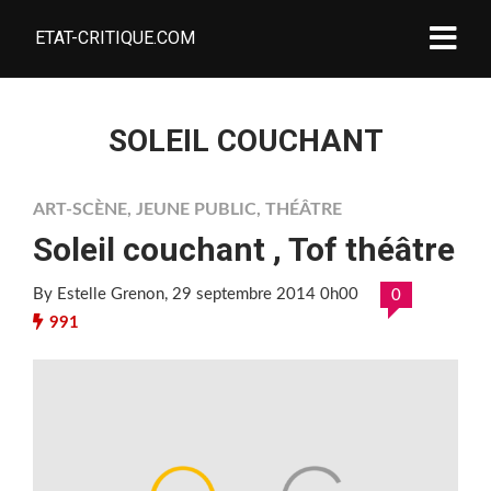
ETAT-CRITIQUE.COM
SOLEIL COUCHANT
ART-SCÈNE
,
JEUNE PUBLIC
,
THÉÂTRE
Soleil couchant , Tof théâtre
By Estelle Grenon
, 29 septembre 2014 0h00
0
991