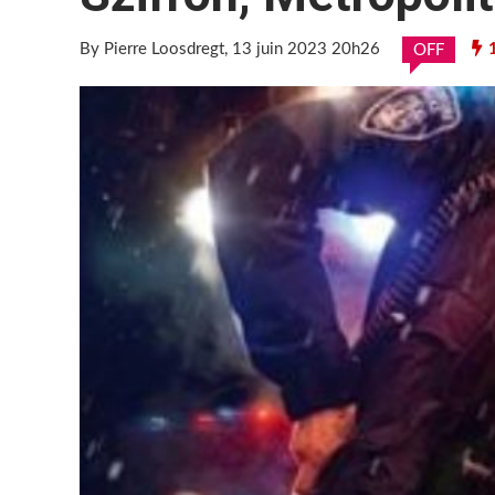
By Pierre Loosdregt
, 13 juin 2023 20h26
1
OFF