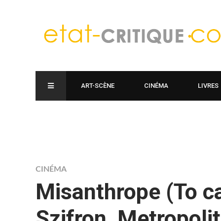
ART-SCÈNE
CINÉMA
LIVRES
CINÉMA
Misanthrope (To ca
Szifron, Metropoli