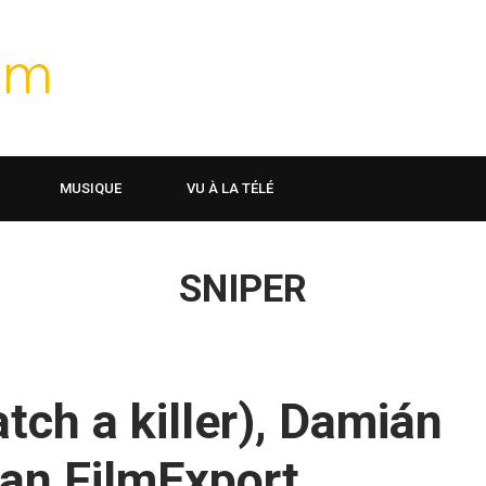
MUSIQUE
VU À LA TÉLÉ
SNIPER
tch a killer), Damián
tan FilmExport