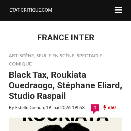
ETAT-CRITIQUE.COM
FRANCE INTER
ART-SCÈNE
,
SEUL.E EN SCÈNE
,
SPECTACLE
COMIQUE
Black Tax, Roukiata
Ouedraogo, Stéphane Eliard,
Studio Raspail
By Estelle Grenon
, 19 mai 2026 19h58
660
0