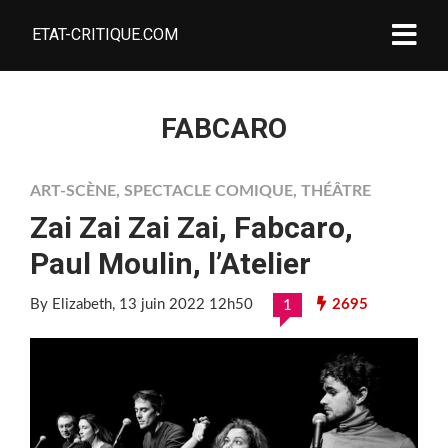
ETAT-CRITIQUE.COM
FABCARO
ART-SCÈNE
,
SPECTACLE COMIQUE
,
THÉÂTRE
Zai Zai Zai Zai, Fabcaro,
Paul Moulin, l’Atelier
By Elizabeth
, 13 juin 2022 12h50
2695
1