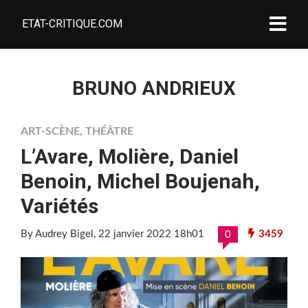
ETAT-CRITIQUE.COM
BRUNO ANDRIEUX
ART-SCÈNE
,
THÉÂTRE
L’Avare, Molière, Daniel
Benoin, Michel Boujenah,
Variétés
By Audrey Bigel
, 22 janvier 2022 18h01
3459
0