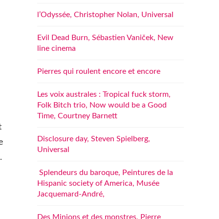
l’Odyssée, Christopher Nolan, Universal
Evil Dead Burn, Sébastien Vaniček, New
line cinema
Pierres qui roulent encore et encore
Les voix australes : Tropical fuck storm,
Folk Bitch trio, Now would be a Good
Time, Courtney Barnett
t
Disclosure day, Steven Spielberg,
e
Universal
.
Splendeurs du baroque, Peintures de la
Hispanic society of America, Musée
Jacquemard-André,
Des Minions et des monstres, Pierre