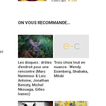
3 jours ago
134
ON VOUS RECOMMANDE…
er
Les disques : drôles
Trois choix tout en
d’endroit pour une
nuance : Wendy
rencontre (Marc
Eisenberg, Shabaka,
Nammour & Loic
Mitski
Antoine, Jonathan
Benisty, Michel
Nkouaga, Gilles
Ivanez)