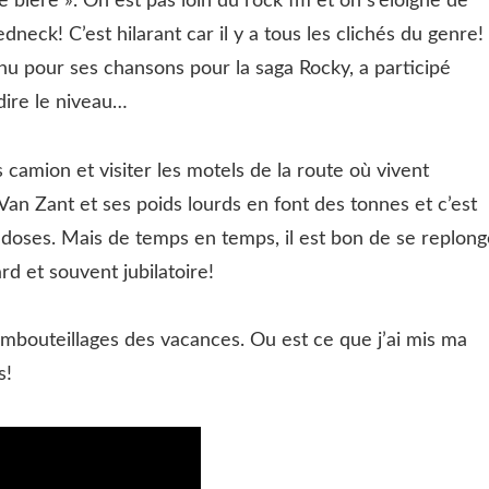
biere ». On est pas loin du rock fm et on s’éloigne de
neck! C’est hilarant car il y a tous les clichés du genre!
nu pour ses chansons pour la saga Rocky, a participé
dire le niveau…
 camion et visiter les motels de la route où vivent
an Zant et ses poids lourds en font des tonnes et c’est
es doses. Mais de temps en temps, il est bon de se replong
rd et souvent jubilatoire!
 embouteillages des vacances. Ou est ce que j’ai mis ma
s!