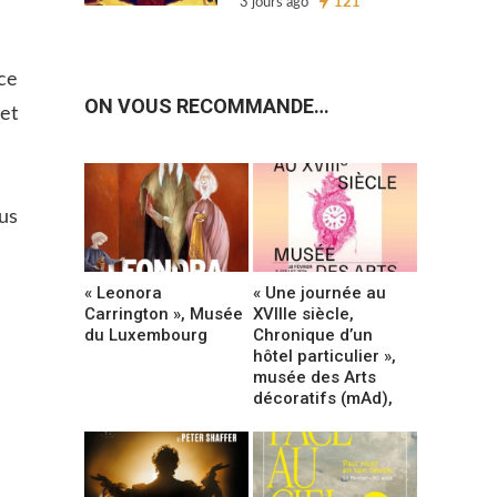
3 jours ago
121
ce
ON VOUS RECOMMANDE…
 et
us
« Leonora
« Une journée au
Carrington », Musée
XVIIIe siècle,
du Luxembourg
Chronique d’un
hôtel particulier »,
musée des Arts
décoratifs (mAd),