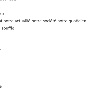
e »
t notre actualité notre société notre quotidien
 souffle
e
ve