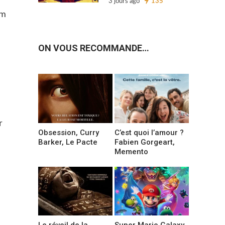
3 jours ago
135
lm
ON VOUS RECOMMANDE…
r
Obsession, Curry
C’est quoi l’amour ?
Barker, Le Pacte
Fabien Gorgeart,
Memento
Le réveil de la
Super Mario Galaxy,