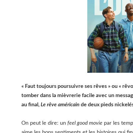
« Faut toujours poursuivre ses rêves » ou « rêv
tomber dans la mièvrerie facile avec un messag
au final,
Le rêve américain
de deux pieds nickelés
On peut le dire: un
feel good movie
par les temps
aime les bons sentiments et les histoires qui fin