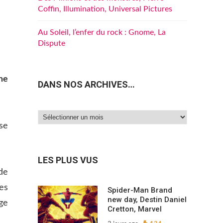
Coffin, Illumination, Universal Pictures
Au Soleil, l’enfer du rock : Gnome, La
Dispute
ne
DANS NOS ARCHIVES…
Dans
se
nos
archives…
LES PLUS VUS
de
Ses
Spider-Man Brand
new day, Destin Daniel
ge
Cretton, Marvel