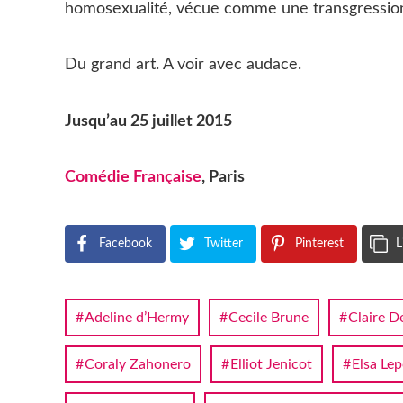
homosexualité, vécue comme une transgression d
Du grand art. A voir avec audace.
Jusqu’au 25 juillet 2015
Comédie Française
, Paris
Facebook
Twitter
Pinterest
L
Adeline d’Hermy
Cecile Brune
Claire D
Coraly Zahonero
Elliot Jenicot
Elsa Lep