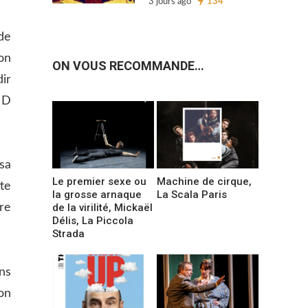
3 jours ago
134
de
on
ON VOUS RECOMMANDE…
ir
 D
sa
Le premier sexe ou
Machine de cirque,
te
la grosse arnaque
La Scala Paris
de la virilité, Mickaël
tre
Délis, La Piccola
Strada
ns
on