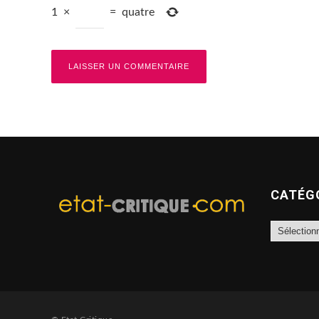
1
×
=
quatre
CATÉG
Catégories