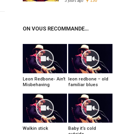
3 jours ago
130
ON VOUS RECOMMANDE…
Leon Redbone- Ain’t
leon redbone – old
Misbehaving
familiar blues
Walkin stick
Baby it’s cold
outside