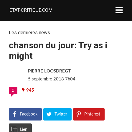
ETAT-CRITIQUE.COM
Les dernières news
chanson du jour: Try as i
might
PIERRE LOOSDREGT
5 septembre 2018 7h04
945
0
Facebook
Twitter
Pinterest
Lien