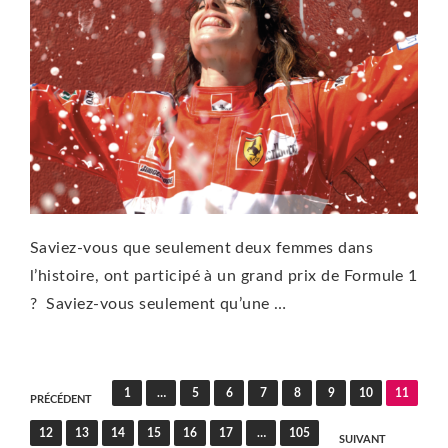
Saviez-vous que seulement deux femmes dans
l’histoire, ont participé à un grand prix de Formule 1
? Saviez-vous seulement qu’une …
Pagination
1
…
5
6
7
8
9
10
11
PRÉCÉDENT
des
12
13
14
15
16
17
…
105
SUIVANT