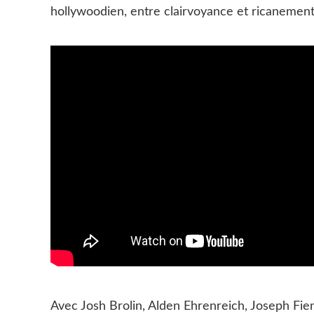
hollywoodien, entre clairvoyance et ricanement
Avec Josh Brolin, Alden Ehrenreich, Joseph Fie