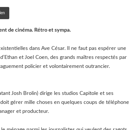
ien
ent de cinéma. Rétro et sympa.
xistentielles dans Ave César. Il ne faut pas espérer une
it d’Ethan et Joel Coen, des grands maîtres respectés par
, vaguement policier et volontairement outrancier.
ant Josh Brolin) dirige les studios Capitole et ses
i doit gérer mille choses en quelques coups de téléphone
manager et producteur.
it le ménage parmi les journalistes qui veulent des ragots. 