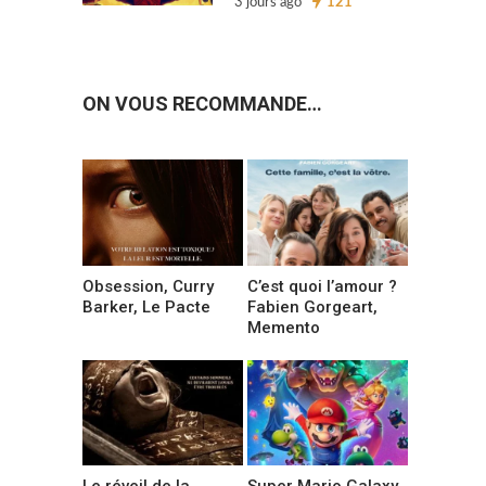
3 jours ago
121
ON VOUS RECOMMANDE…
Obsession, Curry
C’est quoi l’amour ?
Barker, Le Pacte
Fabien Gorgeart,
Memento
Le réveil de la
Super Mario Galaxy,