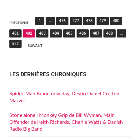
Pagination
1
…
476
477
478
479
480
PRÉCÉDENT
des
481
482
483
484
485
486
487
488
…
publications
522
SUIVANT
LES DERNIÈRES CHRONIQUES
Spider-Man Brand new day, Destin Daniel Cretton,
Marvel
Stone alone : Monkey Grip de Bill Wyman, Main
Offender de Keith Richards, Charlie Watts & Danish
Radio Big Band