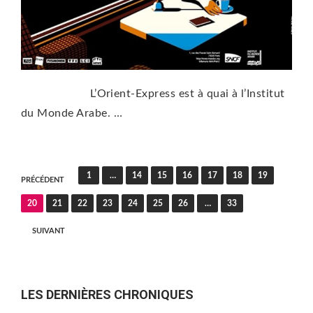
L’Orient-Express est à quai à l’Institut
du Monde Arabe. …
Pagination
1
…
14
15
16
17
18
19
PRÉCÉDENT
des
20
21
22
23
24
25
26
…
33
publications
SUIVANT
LES DERNIÈRES CHRONIQUES