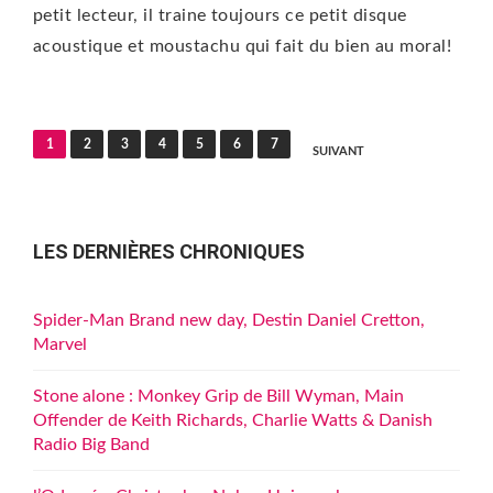
petit lecteur, il traine toujours ce petit disque
acoustique et moustachu qui fait du bien au moral!
Pagination
1
2
3
4
5
6
7
SUIVANT
des
publications
LES DERNIÈRES CHRONIQUES
Spider-Man Brand new day, Destin Daniel Cretton,
Marvel
Stone alone : Monkey Grip de Bill Wyman, Main
Offender de Keith Richards, Charlie Watts & Danish
Radio Big Band