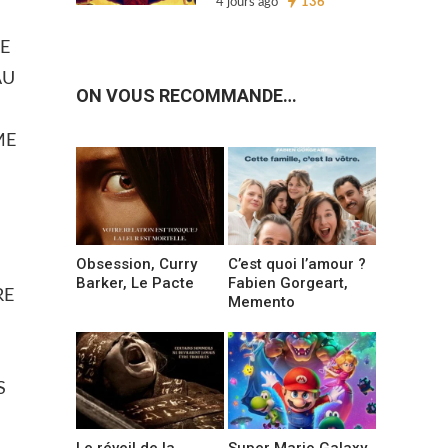
4 jours ago
136
RE
AU
ON VOUS RECOMMANDE…
ME
Obsession, Curry
C’est quoi l’amour ?
Barker, Le Pacte
Fabien Gorgeart,
RE
Memento
S
Le réveil de la
Super Mario Galaxy,