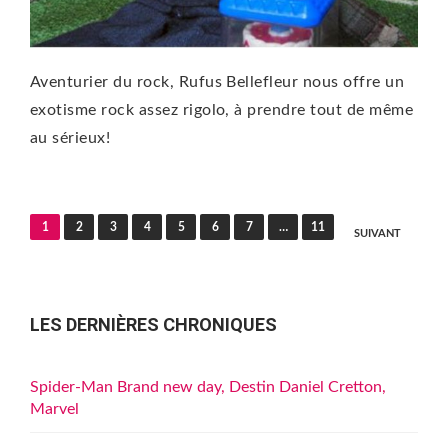
Aventurier du rock, Rufus Bellefleur nous offre un
exotisme rock assez rigolo, à prendre tout de même
au sérieux!
Pagination
1
2
3
4
5
6
7
…
11
SUIVANT
des
publications
LES DERNIÈRES CHRONIQUES
Spider-Man Brand new day, Destin Daniel Cretton,
Marvel