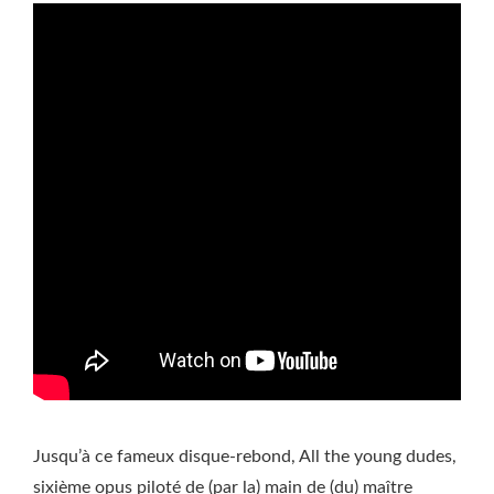
Jusqu’à ce fameux disque-rebond, All the young dudes,
sixième opus piloté de (par la) main de (du) maître