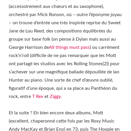
(accessoirement aux chœurs et au saxophone),
orchestré par Mick Ronson, où – outre l’éponyme joyau
– on trouve d’entrée une très inspirée reprise du Sweet
Jane de Lou Reed, des compositions équilibrées du
groupe sur base folk (on pense à Dylan mais aussi au
George Harrison de
All things must pass
) ou carrément
rock’n’roll (difficile de ne pas remarquer que les Mott
ont partagé les studios avec les Rolling Stones(2)) pour
s’achever sur une magnifique ballade dépouillée de Ian
Hunter au piano. Une sorte de chef d’œuvre oublié,
figuratif d’une époque, qui a sa place au Panthéon du
rock, entre
T Rex
et
Ziggy
.
Et la suite ? Eh bien encore deux albums, Mott
(excellent, chaperonné cette fois par les Roxy Music
Andy MacKay et Brian Eno) en 73, puis The Hoople en