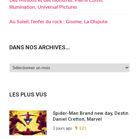
Des Minions et des monstres, Pierre Coffin,
Illumination, Universal Pictures
Au Soleil, l’enfer du rock : Gnome, La Dispute
DANS NOS ARCHIVES…
Dans
nos
archives…
LES PLUS VUS
Spider-Man Brand new day, Destin
Daniel Cretton, Marvel
3 jours ago
121