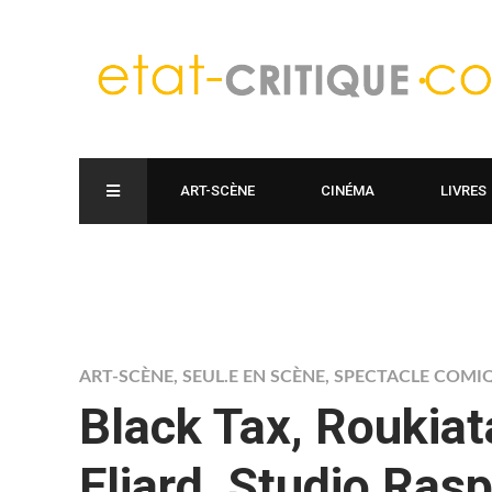
ART-SCÈNE
CINÉMA
LIVRES
ART-SCÈNE
,
SEUL.E EN SCÈNE
,
SPECTACLE COMI
Black Tax, Roukia
Eliard, Studio Rasp