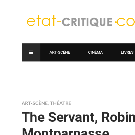
ART-SCÈNE
CINÉMA
LIVRES
ART-SCÈNE
,
THÉÂTRE
The Servant, Rob
Montparnasse