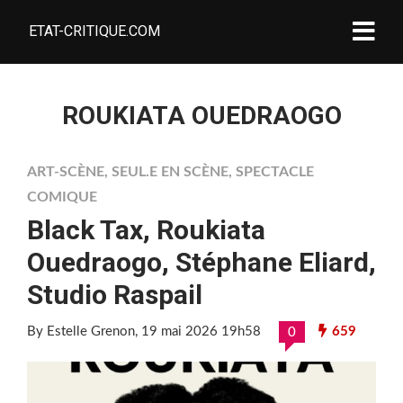
ETAT-CRITIQUE.COM
ROUKIATA OUEDRAOGO
ART-SCÈNE
,
SEUL.E EN SCÈNE
,
SPECTACLE
COMIQUE
Black Tax, Roukiata
Ouedraogo, Stéphane Eliard,
Studio Raspail
By Estelle Grenon
, 19 mai 2026 19h58
659
0