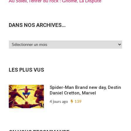
Au Soleil, l’enfer du rock : Gnome, La Dispute
DANS NOS ARCHIVES…
Dans
nos
archives…
LES PLUS VUS
Spider-Man Brand new day, Destin
Daniel Cretton, Marvel
4 jours ago
139