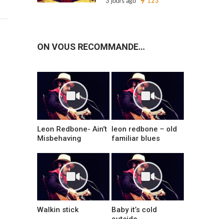
3 jours ago
123
ON VOUS RECOMMANDE…
Leon Redbone- Ain’t
leon redbone – old
Misbehaving
familiar blues
Walkin stick
Baby it’s cold
outside