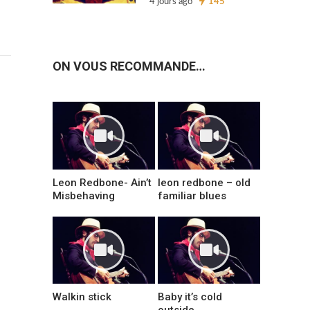
4 jours ago
145
ON VOUS RECOMMANDE…
Leon Redbone- Ain’t
leon redbone – old
Misbehaving
familiar blues
Walkin stick
Baby it’s cold
outside