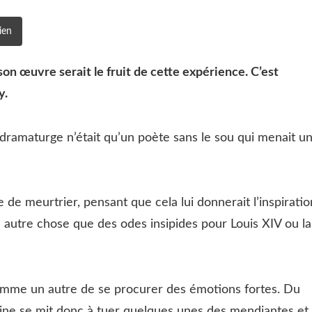
ien
 son œuvre serait le fruit de cette expérience. C’est
y.
dramaturge n’était qu’un poète sans le sou qui menait u
 de meurtrier, pensant que cela lui donnerait l’inspiratio
ire autre chose que des odes insipides pour Louis XIV ou la
 comme un autre de se procurer des émotions fortes. Du
cine se mit donc à tuer quelques unes des mendiantes et