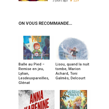
3 jours ago
129
ON VOUS RECOMMANDE…
Balle au Pied –
Lisou, quand la nuit
Remise en jeu,
tombe, Marion
Lylian,
Achard, Toni
Lesdeuxpareilles,
Galmès, Delcourt
Glénat