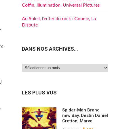
Coffin, Illumination, Universal Pictures
Au Soleil, l’enfer du rock : Gnome, La
Dispute
s
rs
DANS NOS ARCHIVES…
Dans
nos
U
archives…
LES PLUS VUS
e
Spider-Man Brand
new day, Destin Daniel
Cretton, Marvel