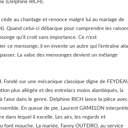
ne (Delphine RICH).
 cède au chantage et renonce malgré lui au mariage de
N). Quand celui-ci débarque pour comprendre les raison
songe qu’il croit sans importance. Ce n’est
r ce mensonge, il en invente un autre qui l’entraîne alo
 dépasser. La valse des mensonges devient un mélange
rd. Fondé sur une mécanique classique digne de FEYDEA
ution plus allégée et des entrelacs moins alambiqués, la
à l’aise dans le genre. Delphine RICH lance la pièce avec
’ensemble. En queue de pie, Laurent GAMELON interprèt
 dans lequel il excelle. Les airs, les regards et
 font mouche. La mariée, Fanny OUTEIRO, au service