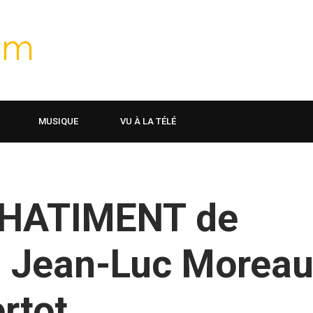
MUSIQUE
VU À LA TÉLÉ
HATIMENT de
– Jean-Luc Morea
rtot