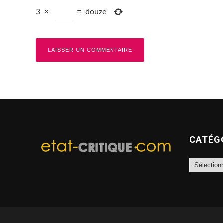
3
×
=
douze
CATÉG
Catégories