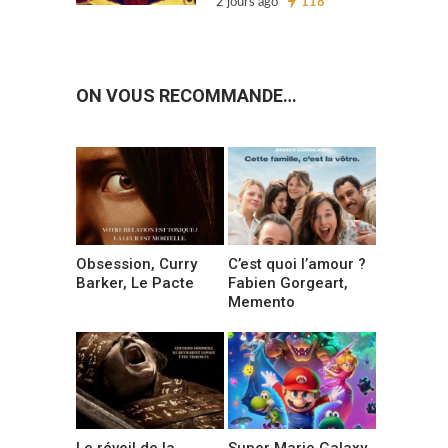
2 jours ago
118
ON VOUS RECOMMANDE…
Obsession, Curry
C’est quoi l’amour ?
Barker, Le Pacte
Fabien Gorgeart,
Memento
Le réveil de la
Super Mario Galaxy,