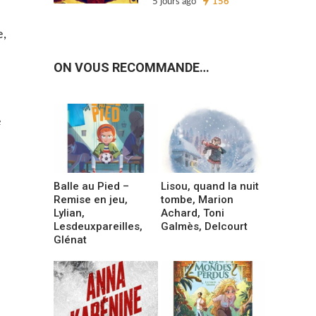
5 jours ago
156
e,
ON VOUS RECOMMANDE…
e
Balle au Pied –
Lisou, quand la nuit
Remise en jeu,
tombe, Marion
Lylian,
Achard, Toni
Lesdeuxpareilles,
Galmès, Delcourt
Glénat