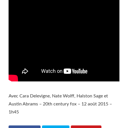
Avec Cara Delevigne, Nate Wolff, Halston Sage et
Austin Abrams – 20th century fox – 12 août 2015 –
1h45