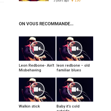
3 jours ago
130
ON VOUS RECOMMANDE…
Leon Redbone- Ain’t
leon redbone – old
Misbehaving
familiar blues
Walkin stick
Baby it’s cold
outside