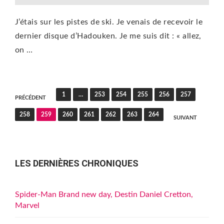
J’étais sur les pistes de ski. Je venais de recevoir le
dernier disque d’Hadouken. Je me suis dit : « allez,
on …
Pagination
1
…
253
254
255
256
257
PRÉCÉDENT
des
258
259
260
261
262
263
264
SUIVANT
publications
LES DERNIÈRES CHRONIQUES
Spider-Man Brand new day, Destin Daniel Cretton,
Marvel