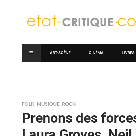
ART-SCÈNE
CINÉMA
LIVRES
FOLK
,
MUSIQUE
,
ROCK
Prenons des forces
Laura Groves, Neil