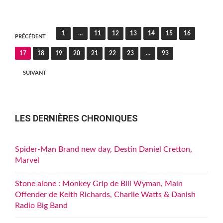
Pagination
1
…
11
12
13
14
15
16
PRÉCÉDENT
des
17
18
19
20
21
22
23
…
93
publications
SUIVANT
LES DERNIÈRES CHRONIQUES
Spider-Man Brand new day, Destin Daniel Cretton,
Marvel
Stone alone : Monkey Grip de Bill Wyman, Main
Offender de Keith Richards, Charlie Watts & Danish
Radio Big Band