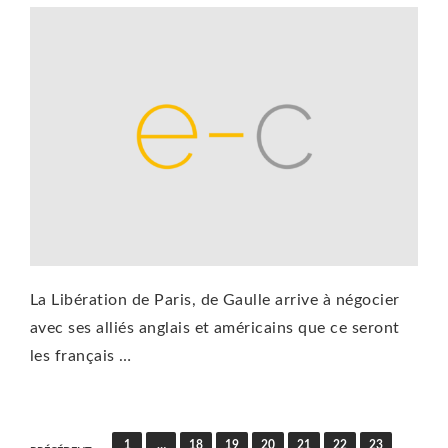
La Libération de Paris, de Gaulle arrive à négocier
avec ses alliés anglais et américains que ce seront
les français …
Pagination
1
…
18
19
20
21
22
23