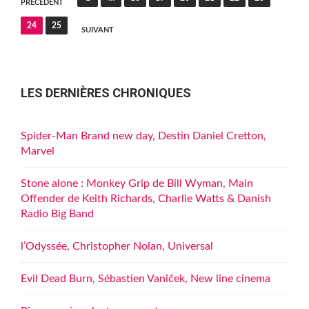
PRÉCÉDENT
des
24
25
SUIVANT
publications
LES DERNIÈRES CHRONIQUES
Spider-Man Brand new day, Destin Daniel Cretton,
Marvel
Stone alone : Monkey Grip de Bill Wyman, Main
Offender de Keith Richards, Charlie Watts & Danish
Radio Big Band
l’Odyssée, Christopher Nolan, Universal
Evil Dead Burn, Sébastien Vaniček, New line cinema