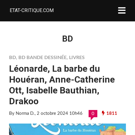
ETAT-CRITIQUE.COM
BD
BD
,
BD BANDE DESSINÉE
,
LIVRES
Léonarde, La barbe du
Houéran, Anne-Catherine
Ott, Isabelle Bauthian,
Drakoo
By Norma D.
, 2 octobre 2024 10h46
1811
0