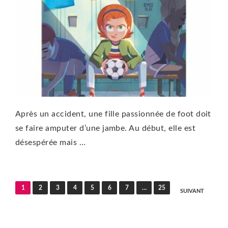
Après un accident, une fille passionnée de foot doit
se faire amputer d’une jambe. Au début, elle est
désespérée mais …
Pagination
1
2
3
4
5
6
7
…
25
SUIVANT
des
publications