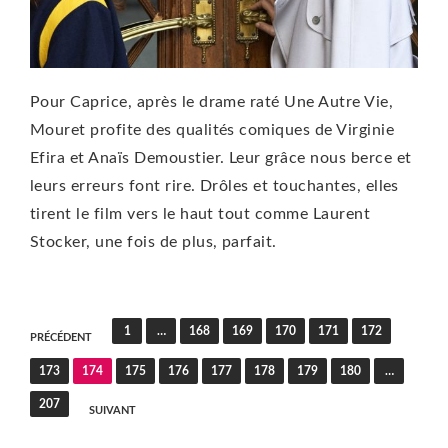
Pour Caprice, après le drame raté Une Autre Vie,
Mouret profite des qualités comiques de Virginie
Efira et Anaïs Demoustier. Leur grâce nous berce et
leurs erreurs font rire. Drôles et touchantes, elles
tirent le film vers le haut tout comme Laurent
Stocker, une fois de plus, parfait.
Pagination
1
…
168
169
170
171
172
PRÉCÉDENT
des
173
174
175
176
177
178
179
180
…
publications
207
SUIVANT