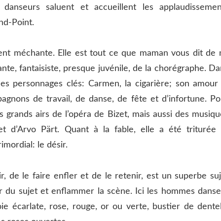
anseurs saluent et accueillent les applaudissemen
nd-Point.
ment méchante. Elle est tout ce que maman vous dit de 
ante, fantaisiste, presque juvénile, de la chorégraphe. D
les personnages clés: Carmen, la cigarière; son amour 
mpagnons de travail, de danse, de fête et d’infortune. P
s grands airs de l’opéra de Bizet, mais aussi des musiqu
 d’Arvo Pärt. Quant à la fable, elle a été triturée 
mordial: le désir.
ir, de le faire enfler et de le retenir, est un superbe su
r du sujet et enflammer la scène. Ici les hommes danse
 écarlate, rose, rouge, or ou verte, bustier de dentel