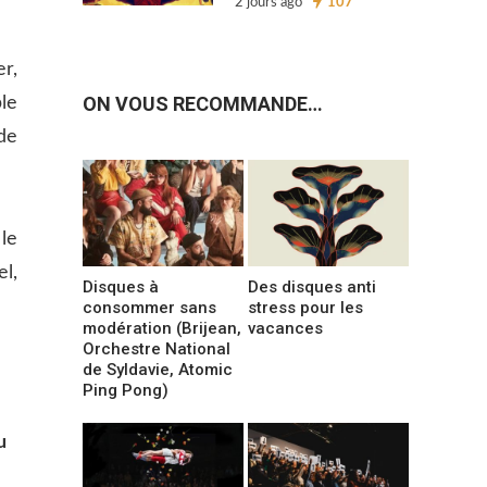
2 jours ago
107
r,
ON VOUS RECOMMANDE…
ble
de
le
l,
Disques à
Des disques anti
consommer sans
stress pour les
modération (Brijean,
vacances
Orchestre National
de Syldavie, Atomic
Ping Pong)
u