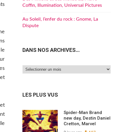
ts
Coffin, Illumination, Universal Pictures
Au Soleil, l’enfer du rock : Gnome, La
Dispute
ne
ans
DANS NOS ARCHIVES…
le
our
es
Dans
et
nos
archives…
LES PLUS VUS
jet
Spider-Man Brand
nt
new day, Destin Daniel
le
Cretton, Marvel