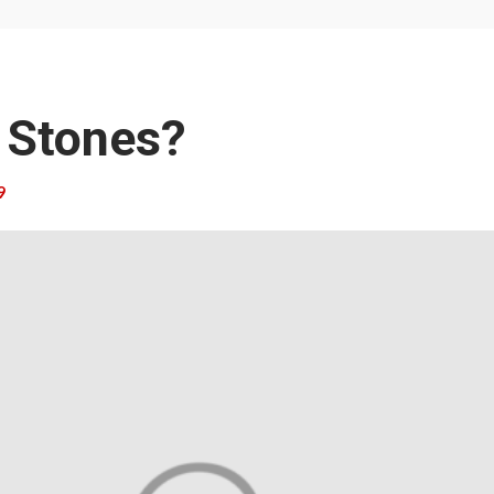
s Stones?
9