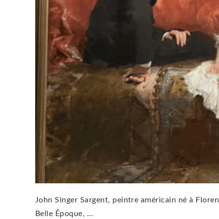
John Singer Sargent, peintre américain né à Florence,
Belle Époque, …