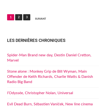
Pagination
1
2
3
SUIVANT
des
publications
LES DERNIÈRES CHRONIQUES
Spider-Man Brand new day, Destin Daniel Cretton,
Marvel
Stone alone : Monkey Grip de Bill Wyman, Main
Offender de Keith Richards, Charlie Watts & Danish
Radio Big Band
l’Odyssée, Christopher Nolan, Universal
Evil Dead Burn, Sébastien Vaniček, New line cinema