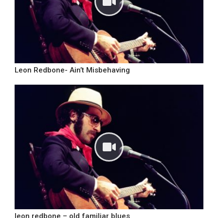
Leon Redbone- Ain’t Misbehaving
leon redbone – old familiar blues