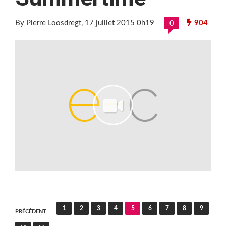
By Pierre Loosdregt
, 17 juillet 2015 0h19
904
0
Pagination
1
2
3
4
5
6
7
8
9
PRÉCÉDENT
des