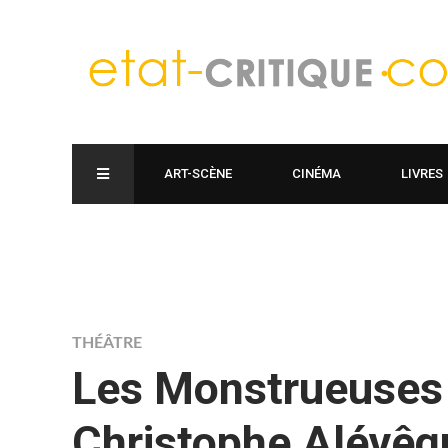
ART-SCÈNE
CINÉMA
LIVRES
THÉÂTRE
Les Monstrueuses 
Christophe Alévêq