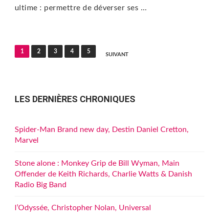
ultime : permettre de déverser ses …
Pagination
1
2
3
4
5
SUIVANT
des
publications
LES DERNIÈRES CHRONIQUES
Spider-Man Brand new day, Destin Daniel Cretton,
Marvel
Stone alone : Monkey Grip de Bill Wyman, Main
Offender de Keith Richards, Charlie Watts & Danish
Radio Big Band
l’Odyssée, Christopher Nolan, Universal